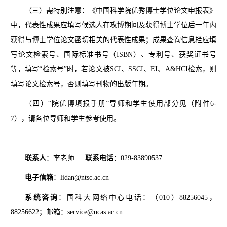
（三）需特别注意：《中国科学院优秀博士学位论文申报表》
中，代表性成果应填写候选人在攻博期间及获得博士学位后一年内
获得与博士学位论文密切相关的代表性成果；成果查询信息栏应填
写论文检索号、国际标准书号（ISBN）、专利号、获奖证书号
等，填写“检索号”时，若论文被SCI、SSCI、EI、A&HCI检索，则
填写论文检索号，否则填写刊物的出版年期。
（四）“院优博填报手册”导师和学生使用部分见（附件6-
7），请各位导师和学生参考使用。
联
系
人
：李老师
联系电话
：
029-83890537
电子信箱
：lidan@ntsc.ac.cn
系统咨询
：国科大网络中心电话：（010）88256045，
88256622；
邮
箱：
service@ucas.ac.cn