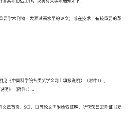
做好各奖项初选工作，现将有关事项通知如下：
内重要学术刊物上发表过高水平的论文；或在技术上有较重要的革
报，操作说明见《中国科学院各类奖学金网上填报说明》（附件1）。
填报说明》（附件1）。
文章首页，SCI、EI等论文需附检索证明，所获荣誉需附证书复