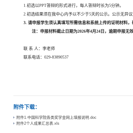
1.初选以PPT答辩的形式进行，每人答辩时长为5分钟。
2.初选结果须在我中心内予以不少于5天的公示。公示无异
3.
请申报学生须认真填写所需信息和系统上传的证明材料，
注：申报材料截止日期为2026年4月24日，逾期申报无
联 系 人：李老师
联系电话：029-83890537
中国科学院国
2026年
附件下载：
附件1.中国科学院各类奖学金网上填报说明.doc
附件2个人成果汇总表.xls