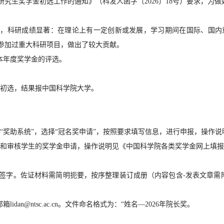
研究生奖学金初选工作的通知》（科发人函字〔2026〕18号）要求，为
力，科研成绩显著：在理论上有一定创新或发展，学习期间在国际、国
参加过重大科研项目，做出了较大贡献。
本年度奖学金的评选。
组织初选，结果报中国科学院大学。
s.ac.cn/）“奖助系统”，选择“冠名奖申请”，按照要求填写信息，进行申
ac.cn/）查看和审核学生的奖学金申请，操作说明见《中国科学院各类奖学金网上
字。佐证材料需简明扼要，按序整理装订成册（内容包含-发表文章需附
an@ntsc.ac.cn。文件命名格式为：“姓名—2026年院长奖。