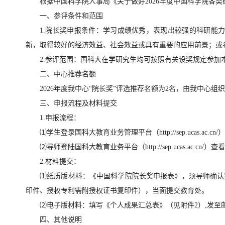
根据中国科学院人事局《关于做好2026年度中国科学院各类
一、参评条件和范围
1.院长奖申报条件：学习成绩优秀，表现出较强的科研能
新，取得较好的经济效益、社会效益或具有重要的应用前景；或
2.参评范围：国科大在学研究生均可按照有关设奖规定参加
二、中心推荐名额
2026年度我中心“院长奖”评选推荐名额为2名，由我中心
三、申报流程及材料提交
1.申报流程：
⑴学生登录国科大教育业务管理平台（http://sep.uca
⑵导师登陆国科大教育业务平台（http://sep.ucas.
2.材料提交：
⑴纸质版材料：《中国科学院院长奖申报表》，须导师确认签
印件、授权专利需附授权证书复印件），当面提交教育处。
⑵电子版材料：填写《个人成果汇总表》（见附件2）,发至邮箱lid
四、其他说明