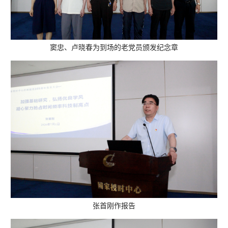
窦忠、卢晓春为到场的老党员颁发纪念章
张首刚作报告