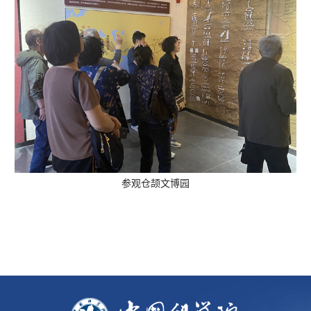
参观
仓颉文博园