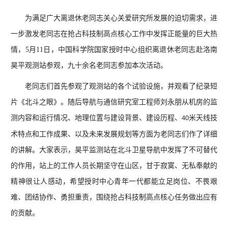
为满足广大离退休老同志关心关爱研究所发展的迫切需求，进
一步激发老同志在抢占科技制高点核心工作中发挥正能量的巨大热
情，5月11日，中国科学院国家授时中心组织离退休老同志赴洛南
昊平观测站参观，九十余名老同志参加本次活动。
老同志们首先参观了观测站的
各个试验设施，并观看了纪录短
片《北斗之眼》。随后导航与通信研究室工程师刘永朋从机房的监
测内容和运行情况、地理位置与建设背景、建设历程、
米天线技
40
术特点和工作成果、以及未来发展规划等方面为老同志们作了详细
的讲解。大家表示，昊平监测站在北斗卫星导航中发挥了不可替代
的作用，站上的工作人员长期坚守在山区，甘于寂寞、无私奉献的
精神很让人感动，希望授时中心青年一代都能立足岗位、不畏艰
难、团结协作、勇担重责，围绕抢占科技制高点核心任务做出应有
的贡献。