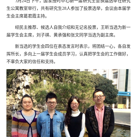
3
月
24
日下午，
国家授时中心新一届研究生会换届选举在研究
生公寓教室举行，共有研究生
28
人参加了投票选举，会议由本届学
生会主席葛君霞主持。
经民主推荐、候选人自我介绍和无记名投票，
王昕当选为新一
届学生会主席，刘子祺、黄承强和张文同学当选为副主席。
新当选的学生会四位在表态发言时表示，将团结一心，各自发
挥所长，多向上一届学生会成员学习，认真把学生会的工作做好，
不辜负大家的信任和支持。